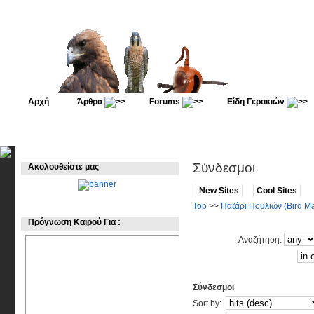
Αρχή
Άρθρα
Forums
Είδη Γερακιών
Σύνδεσμοι
Ακολουθείστε μας
New Sites
Cool Sites
Top
>>
Παζάρι Πουλιών (Bird Ma
Πρόγνωση Καιρού Για :
Αναζήτηση:
Σύνδεσμοι
Sort by: